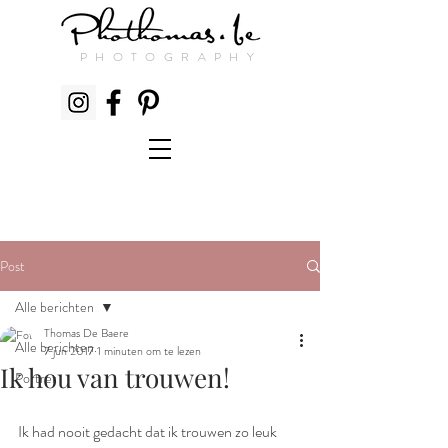
PHOTOGRAPHY
Post
Alle berichten
Thomas De Baere
Alle berichten
7 jun 2017
1 minuten om te lezen
Ik hou van trouwen!
Portret
Ik had nooit gedacht dat ik trouwen zo leuk 