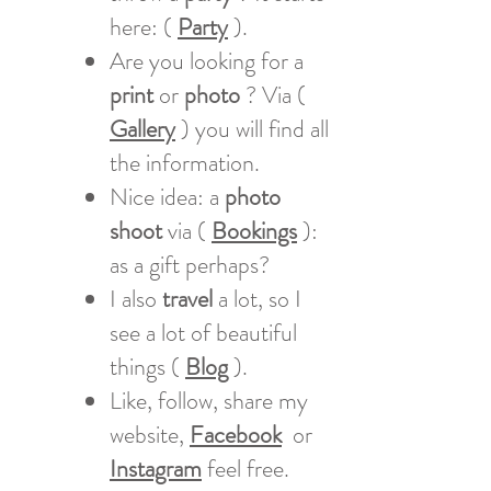
here: (
Party
).
Are you looking for a
print
or
photo
? Via (
Gallery
) you will find all
the information.
Nice idea: a
photo
shoot
via (
Bookings
):
as a gift perhaps?
I also
travel
a lot, so I
see a lot of beautiful
things (
Blog
).
Like, follow, share my
website,
Facebook
or
Instagram
feel free.