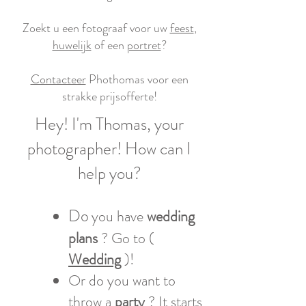
Zoekt u een fotograaf voor uw
feest
,
huwelijk
of een
portret
?
Contacteer
Phothomas voor een
strakke prijsofferte!
Hey! I'm Thomas, your
photographer! How can I
help you?
Do
you have
wedding
plans
? Go to (
Wedding
)!
Or do you want to
throw a
party
? It starts